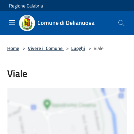
Salta al contenuto principale
Regione Calabria
Comune di Delianuova
Home
>
Vivere il Comune
>
Luoghi
>
Viale
Viale