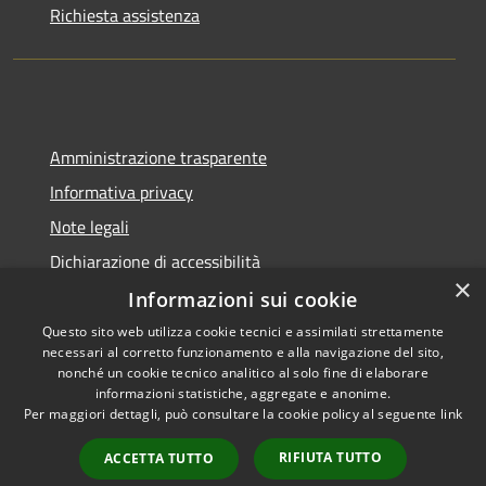
Richiesta assistenza
Amministrazione trasparente
Informativa privacy
Note legali
Dichiarazione di accessibilità
×
Informazioni sui cookie
Questo sito web utilizza cookie tecnici e assimilati strettamente
necessari al corretto funzionamento e alla navigazione del sito,
RSS
Copyright © 2026 • Comune di
nonché un cookie tecnico analitico al solo fine di elaborare
informazioni statistiche, aggregate e anonime.
Accessibilità
Delianuova • Powered by
Per maggiori dettagli, può consultare la cookie policy al seguente
link
Privacy
Municipium
Accesso
•
Cookie
redazione
RIFIUTA TUTTO
ACCETTA TUTTO
Mappa del sito