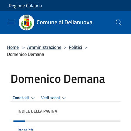
Salta al contenuto principale
Regione Calabria
Comune di Delianuova
Home
>
Amministrazione
>
Politici
>
Domenico Demana
Domenico Demana
Condividi
Vedi azioni
INDICE DELLA PAGINA
Incarichi