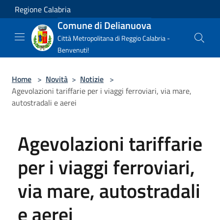
Salta al contenuto principale
Regione Calabria
Comune di Delianuova
Città Metropolitana di Reggio Calabria -
Benvenuti!
Home
>
Novità
>
Notizie
>
Agevolazioni tariffarie per i viaggi ferroviari, via mare,
autostradali e aerei
Agevolazioni tariffarie
per i viaggi ferroviari,
via mare, autostradali
e aerei