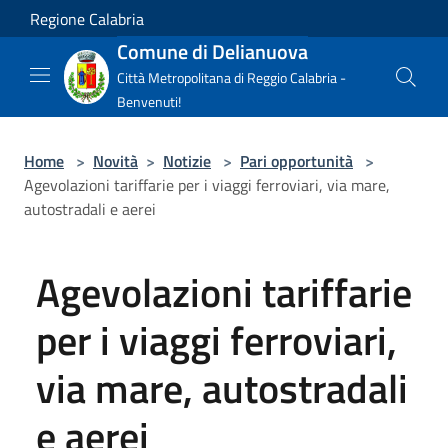
Salta al contenuto principale
Regione Calabria
Comune di Delianuova
Città Metropolitana di Reggio Calabria -
Benvenuti!
Home
>
Novità
>
Notizie
>
Pari opportunità
>
Agevolazioni tariffarie per i viaggi ferroviari, via mare,
autostradali e aerei
Agevolazioni tariffarie
per i viaggi ferroviari,
via mare, autostradali
e aerei