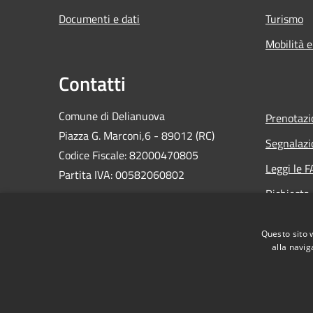
Documenti e dati
Turismo
Mobilità e
Contatti
Comune di Delianuova
Prenotaz
Piazza G. Marconi,6 - 89012 (RC)
Segnalazi
Codice Fiscale: 82000470805
Leggi le 
Partita IVA: 00582060802
Richiesta
PEC:
comune.delianuova@asmepec.it
Email:
info@comune.delianuova.rc.it
Questo sito 
Centralino Unico: 0966 963004
alla navig