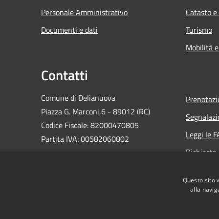
Personale Amministrativo
Catasto e
Documenti e dati
Turismo
Mobilità e
Contatti
Comune di Delianuova
Prenotaz
Piazza G. Marconi,6 - 89012 (RC)
Segnalazi
Codice Fiscale: 82000470805
Leggi le 
Partita IVA: 00582060802
Richiesta
PEC:
comune.delianuova@asmepec.it
Email:
info@comune.delianuova.rc.it
Questo sito 
Centralino Unico: 0966 963004
alla navig