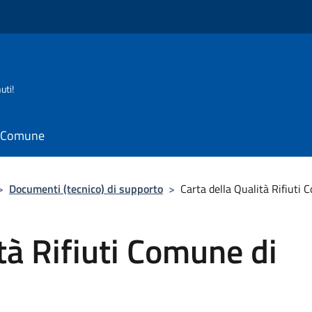
uti!
il Comune
>
Documenti (tecnico) di supporto
>
Carta della Qualità Rifiuti
tà Rifiuti Comune di