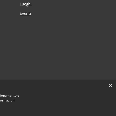
Luoghi
Eventi
×
nzionamento e
nformazioni