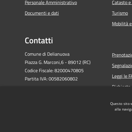
Personale Amministrativo
Catasto e
Documenti e dati
Turismo
Mobilità e
Contatti
Comune di Delianuova
Prenotaz
Piazza G. Marconi,6 - 89012 (RC)
Segnalazi
Codice Fiscale: 82000470805
Leggi le 
Partita IVA: 00582060802
Richiesta
PEC:
comune.delianuova@asmepec.it
Email:
info@comune.delianuova.rc.it
Questo sito 
Centralino Unico: 0966 963004
alla navig